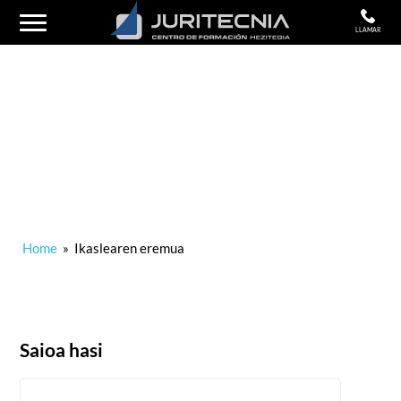
LLAMAR
IKASLEAREN EREMUA
Home
»
Ikaslearen eremua
Saioa hasi