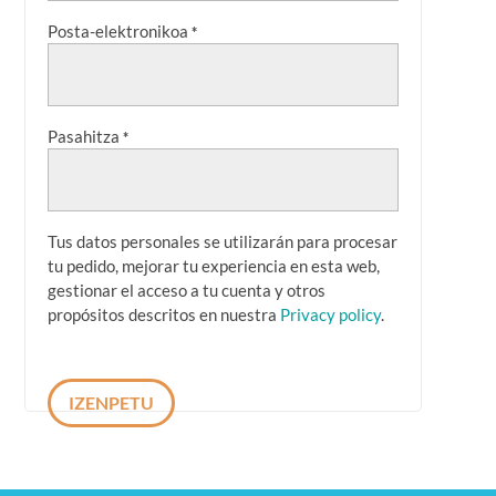
Posta-elektronikoa
*
Pasahitza
*
Tus datos personales se utilizarán para procesar
tu pedido, mejorar tu experiencia en esta web,
gestionar el acceso a tu cuenta y otros
propósitos descritos en nuestra
Privacy policy
.
IZENPETU