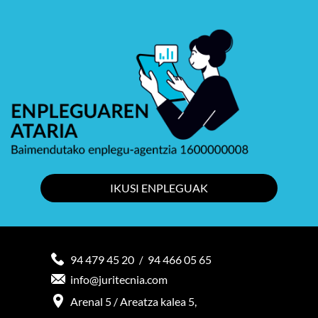
IKUSI ENPLEGUAK
94 479 45 20
94 466 05 65
/
info@juritecnia.com
Arenal 5 / Areatza kalea 5,