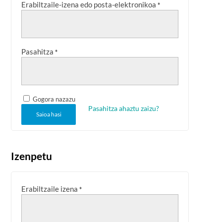
Erabiltzaile-izena edo posta-elektronikoa
*
Pasahitza
*
Gogora nazazu
Pasahitza ahaztu zaizu?
Saioa hasi
Izenpetu
Erabiltzaile izena
*