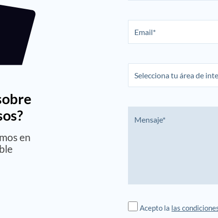
sobre
sos?
emos en
ble
Acepto la
las condicione