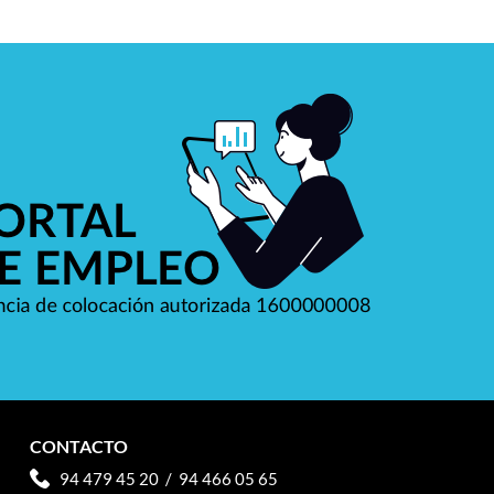
CONTACTO
94 479 45 20
/
94 466 05 65