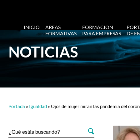
INICIO
ÁREAS
FORMACION
PORT
FORMATIVAS
PARA EMPRESAS
DE E
NOTICIAS
Portada
»
Igualdad
»
Ojos de mujer miran las pandemia del coron