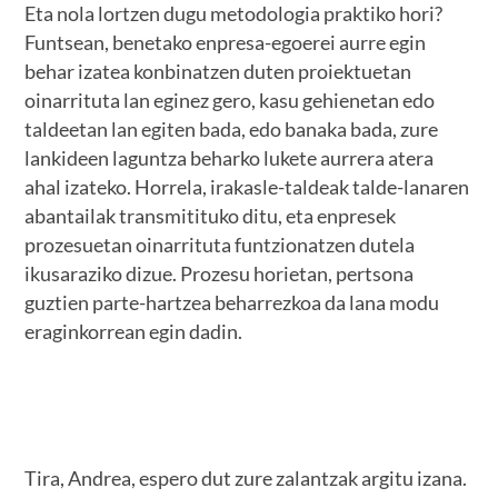
Eta nola lortzen dugu metodologia praktiko hori?
Funtsean, benetako enpresa-egoerei aurre egin
behar izatea konbinatzen duten proiektuetan
oinarrituta lan eginez gero, kasu gehienetan edo
taldeetan lan egiten bada, edo banaka bada, zure
lankideen laguntza beharko lukete aurrera atera
ahal izateko. Horrela, irakasle-taldeak talde-lanaren
abantailak transmitituko ditu, eta enpresek
prozesuetan oinarrituta funtzionatzen dutela
ikusaraziko dizue. Prozesu horietan, pertsona
guztien parte-hartzea beharrezkoa da lana modu
eraginkorrean egin dadin.
Tira, Andrea, espero dut zure zalantzak argitu izana.