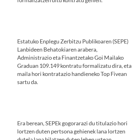
formalizatzen ditu kontratu gehien.
Estatuko Enplegu Zerbitzu Publikoaren (SEPE)
Lanbideen Behatokiaren arabera,
Administrazio eta Finantzetako Goi Mailako
Graduan 109.149 kontratu formalizatu dira, eta
maila hori kontratazio handieneko Top Fivean
sartu da.
Era berean, SEPEk gogorarazi du titulazio hori
lortzen duten pertsona gehienek lana lortzen
dutela lana bilatzen duten lehen urtean.