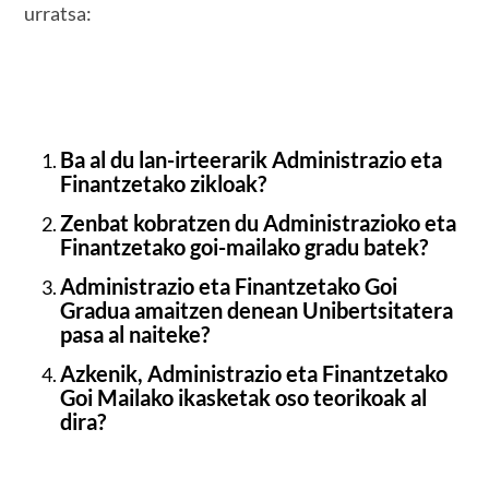
urratsa:
Ba al du lan-irteerarik Administrazio eta
Finantzetako zikloak?
Zenbat kobratzen du Administrazioko eta
Finantzetako goi-mailako gradu batek?
Administrazio eta Finantzetako Goi
Gradua amaitzen denean Unibertsitatera
pasa al naiteke?
Azkenik, Administrazio eta Finantzetako
Goi Mailako ikasketak oso teorikoak al
dira?