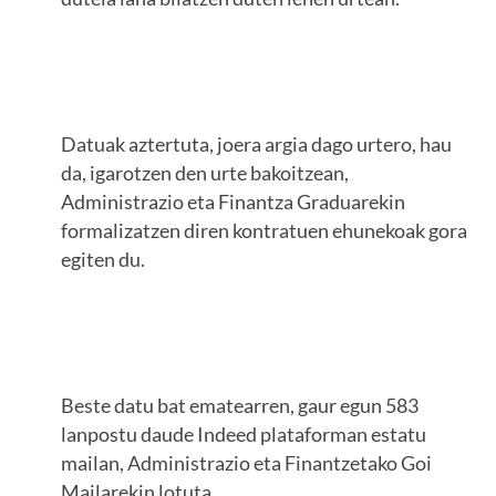
Datuak aztertuta, joera argia dago urtero, hau
da, igarotzen den urte bakoitzean,
Administrazio eta Finantza Graduarekin
formalizatzen diren kontratuen ehunekoak gora
egiten du.
Beste datu bat ematearren, gaur egun 583
lanpostu daude Indeed plataforman estatu
mailan, Administrazio eta Finantzetako Goi
Mailarekin lotuta.