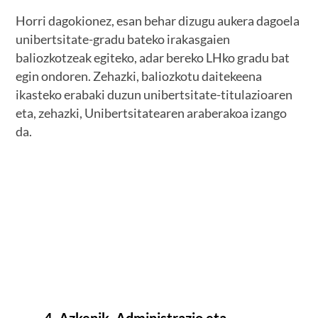
Horri dagokionez, esan behar dizugu aukera dagoela
unibertsitate-gradu bateko irakasgaien
baliozkotzeak egiteko, adar bereko LHko gradu bat
egin ondoren. Zehazki, baliozkotu daitekeena
ikasteko erabaki duzun unibertsitate-titulazioaren
eta, zehazki, Unibertsitatearen araberakoa izango
da.
4. Azkenik, Administrazio eta