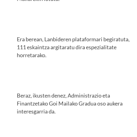
Era berean, Lanbideren plataformari begiratuta,
111 eskaintza argitaratu dira espezialitate
horretarako.
Beraz, ikusten denez, Administrazio eta
Finantzetako Goi Mailako Gradua oso aukera
interesgarria da.