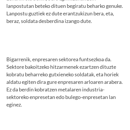
lanpostutan beteko dituen begiratu beharko genuke.
Lanpostu guztiek ez dute erantzukizun bera, eta,
beraz, soldata desberdina izango dute.
Bigarrenik, enpresaren sektorea funtsezkoa da.
Sektore bakoitzeko hitzarmenek ezartzen dituzte
kobratu beharreko gutxieneko soldatak, eta horiek
aldatu egiten dira gure enpresaren arloaren arabera.
Ez da berdin kobratzen metalaren industria-
sektoreko enpresetan edo bulego-enpresetan lan
eginez.