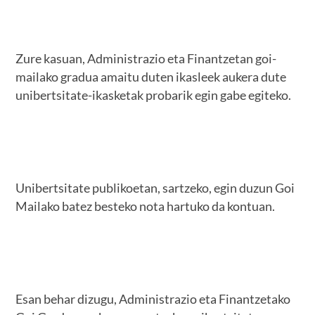
Zure kasuan, Administrazio eta Finantzetan goi-
mailako gradua amaitu duten ikasleek aukera dute
unibertsitate-ikasketak probarik egin gabe egiteko.
Unibertsitate publikoetan, sartzeko, egin duzun Goi
Mailako batez besteko nota hartuko da kontuan.
Esan behar dizugu, Administrazio eta Finantzetako