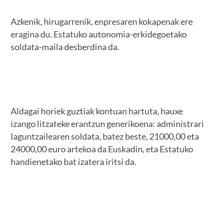
Azkenik, hirugarrenik, enpresaren kokapenak ere
eragina du. Estatuko autonomia-erkidegoetako
soldata-maila desberdina da.
Aldagai horiek guztiak kontuan hartuta, hauxe
izango litzateke erantzun generikoena: administrari
laguntzailearen soldata, batez beste, 21000,00 eta
24000,00 euro artekoa da Euskadin, eta Estatuko
handienetako bat izatera iritsi da.