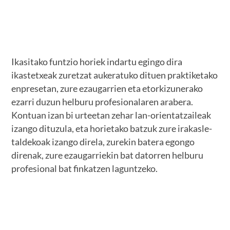
Ikasitako funtzio horiek indartu egingo dira
ikastetxeak zuretzat aukeratuko dituen praktiketako
enpresetan, zure ezaugarrien eta etorkizunerako
ezarri duzun helburu profesionalaren arabera.
Kontuan izan bi urteetan zehar lan-orientatzaileak
izango dituzula, eta horietako batzuk zure irakasle-
taldekoak izango direla, zurekin batera egongo
direnak, zure ezaugarriekin bat datorren helburu
profesional bat finkatzen laguntzeko.