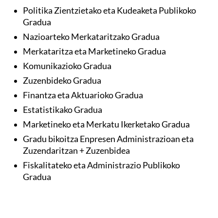
Politika Zientzietako eta Kudeaketa Publikoko
Gradua
Nazioarteko Merkataritzako Gradua
Merkataritza eta Marketineko Gradua
Komunikazioko Gradua
Zuzenbideko Gradua
Finantza eta Aktuarioko Gradua
Estatistikako Gradua
Marketineko eta Merkatu Ikerketako Gradua
Gradu bikoitza Enpresen Administrazioan eta
Zuzendaritzan + Zuzenbidea
Fiskalitateko eta Administrazio Publikoko
Gradua