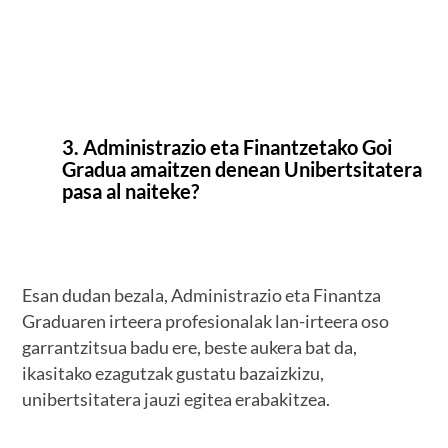
3. Administrazio eta Finantzetako Goi
Gradua amaitzen denean Unibertsitatera
pasa al naiteke?
Esan dudan bezala, Administrazio eta Finantza
Graduaren irteera profesionalak lan-irteera oso
garrantzitsua badu ere, beste aukera bat da,
ikasitako ezagutzak gustatu bazaizkizu,
unibertsitatera jauzi egitea erabakitzea.