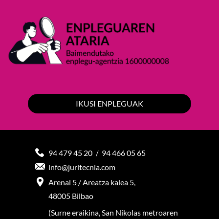
IKUSI ENPLEGUAK
94 479 45 20
94 466 05 65
/
info@juritecnia.com
Arenal 5 / Areatza kalea 5,
48005 Bilbao
(Surne eraikina, San Nikolas metroaren