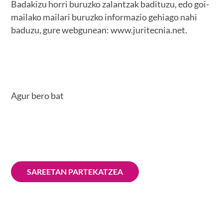
Badakizu horri buruzko zalantzak badituzu, edo goi-
mailako mailari buruzko informazio gehiago nahi
baduzu, gure webgunean: www.juritecnia.net.
Agur bero bat
SAREETAN PARTEKATZEA