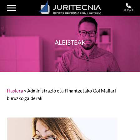
LLAMAR
ALBISTEAK
Hasiera
»
Administrazio eta Finantzetako Goi Mailari
buruzko galderak