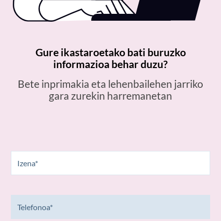
Gure ikastaroetako bati buruzko
informazioa behar duzu?
Bete inprimakia eta lehenbailehen jarriko
gara zurekin harremanetan