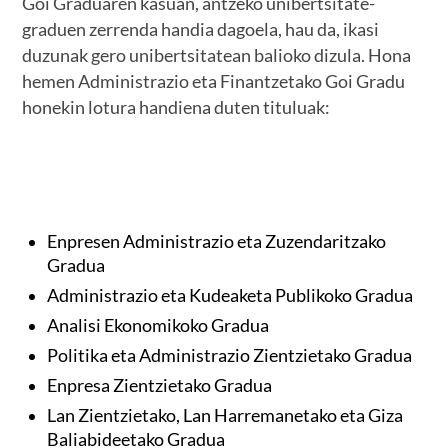
Goi Graduaren kasuan, antzeko unibertsitate-
graduen zerrenda handia dagoela, hau da, ikasi
duzunak gero unibertsitatean balioko dizula. Hona
hemen Administrazio eta Finantzetako Goi Gradu
honekin lotura handiena duten tituluak:
Enpresen Administrazio eta Zuzendaritzako
Gradua
Administrazio eta Kudeaketa Publikoko Gradua
Analisi Ekonomikoko Gradua
Politika eta Administrazio Zientzietako Gradua
Enpresa Zientzietako Gradua
Lan Zientzietako, Lan Harremanetako eta Giza
Baliabideetako Gradua