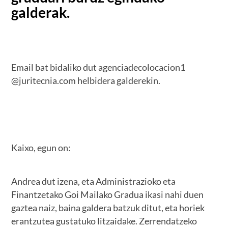
galderak.
Email bat bidaliko dut agenciadecolocacion1
@juritecnia.com helbidera galderekin.
Kaixo, egun on:
Andrea dut izena, eta Administrazioko eta
Finantzetako Goi Mailako Gradua ikasi nahi duen
gaztea naiz, baina galdera batzuk ditut, eta horiek
erantzutea gustatuko litzaidake. Zerrendatzeko