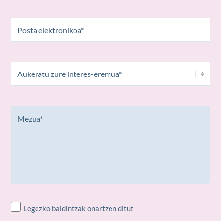
Legezko baldintzak
onartzen ditut