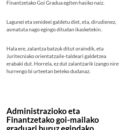
Finantzetako Goi Gradua egiten hasiko naiz.
Lagunei eta senideei galdetu diet, eta, dirudienez,
asmatuta nago egingo ditudan ikasketekin.
Hala ere, zalantza batzuk ditut oraindik, eta
Juritecniako orientatzaile-taldeari galdetzea
erabaki dut. Horrela, ez dut zalantzarik izango nire
hurrengo bi urteetan beteko dudanaz.
Administrazioko eta
Finantzetako goi-mailako
graduari buruz egindako