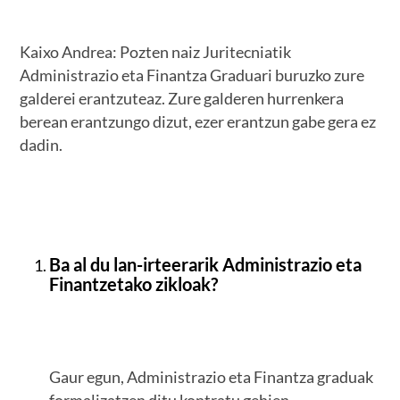
Kaixo Andrea: Pozten naiz Juritecniatik
Administrazio eta Finantza Graduari buruzko zure
galderei erantzuteaz. Zure galderen hurrenkera
berean erantzungo dizut, ezer erantzun gabe gera ez
dadin.
Ba al du lan-irteerarik Administrazio eta
Finantzetako zikloak?
Gaur egun, Administrazio eta Finantza graduak