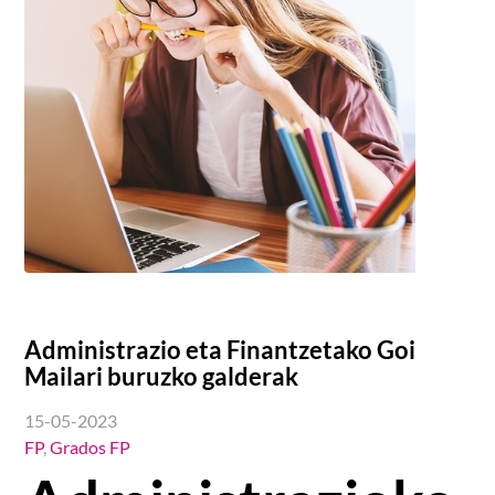
Administrazio eta Finantzetako Goi
Mailari buruzko galderak
15-05-2023
FP
,
Grados FP