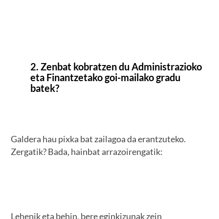
2. Zenbat kobratzen du Administrazioko
eta Finantzetako goi-mailako gradu
batek?
Galdera hau pixka bat zailagoa da erantzuteko.
Zergatik? Bada, hainbat arrazoirengatik:
Lehenik eta behin, bere eginkizunak zein