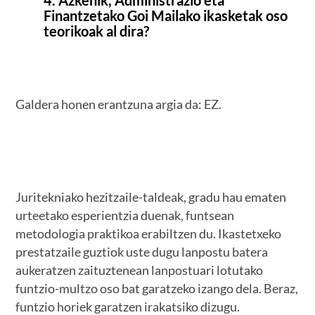
Finantzetako Goi Mailako ikasketak oso
teorikoak al dira?
Galdera honen erantzuna argia da: EZ.
Juritekniako hezitzaile-taldeak, gradu hau ematen
urteetako esperientzia duenak, funtsean
metodologia praktikoa erabiltzen du. Ikastetxeko
prestatzaile guztiok uste dugu lanpostu batera
aukeratzen zaituztenean lanpostuari lotutako
funtzio-multzo oso bat garatzeko izango dela. Beraz,
funtzio horiek garatzen irakatsiko dizugu.