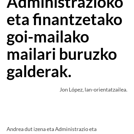
Administrazioko
eta finantzetako
goi-mailako
mailari buruzko
galderak.
Jon López, lan-orientatzailea.
Andrea dut izena eta Administrazio eta