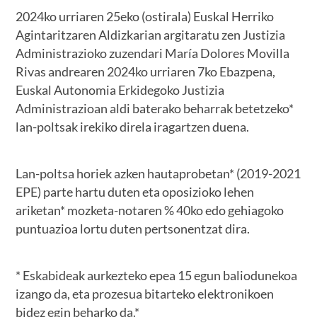
2024ko urriaren 25eko (ostirala) Euskal Herriko
Agintaritzaren Aldizkarian argitaratu zen Justizia
Administrazioko zuzendari María Dolores Movilla
Rivas andrearen 2024ko urriaren 7ko Ebazpena,
Euskal Autonomia Erkidegoko Justizia
Administrazioan aldi baterako beharrak betetzeko*
lan-poltsak irekiko direla iragartzen duena.
Lan-poltsa horiek azken hautaprobetan* (2019-2021
EPE) parte hartu duten eta oposizioko lehen
ariketan* mozketa-notaren % 40ko edo gehiagoko
puntuazioa lortu duten pertsonentzat dira.
* Eskabideak aurkezteko epea 15 egun baliodunekoa
izango da, eta prozesua bitarteko elektronikoen
bidez egin beharko da.*