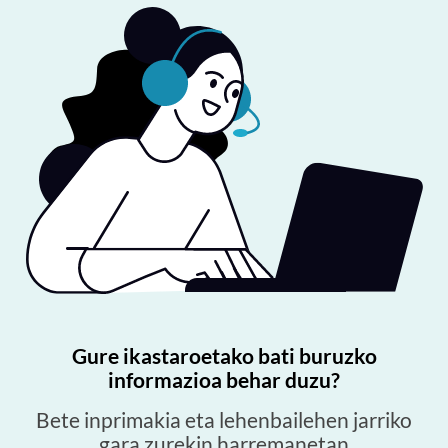
Gure ikastaroetako bati buruzko
informazioa behar duzu?
Bete inprimakia eta lehenbailehen jarriko
gara zurekin harremanetan