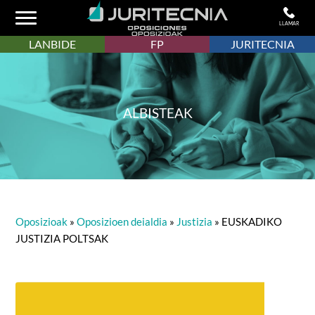
LLAMAR
LANBIDE
FP
JURITECNIA
ALBISTEAK
Oposizioak
»
Oposizioen deialdia
»
Justizia
»
EUSKADIKO
JUSTIZIA POLTSAK