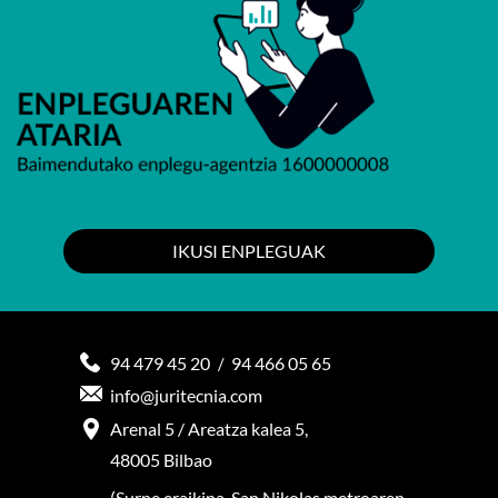
IKUSI ENPLEGUAK
94 479 45 20
94 466 05 65
/
info@juritecnia.com
Arenal 5 / Areatza kalea 5,
48005 Bilbao
(Surne eraikina, San Nikolas metroaren