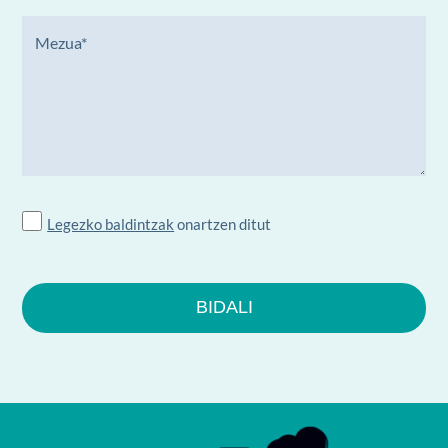
Legezko baldintzak
onartzen ditut