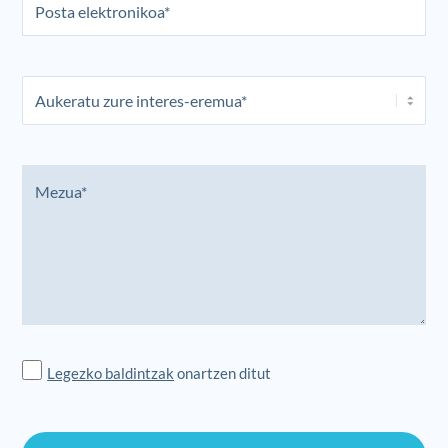
Legezko baldintzak
onartzen ditut