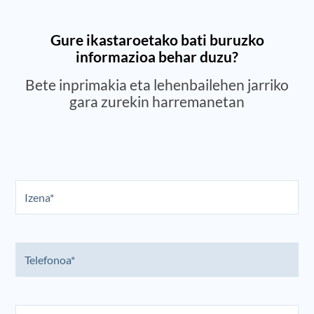
Gure ikastaroetako bati buruzko
informazioa behar duzu?
Bete inprimakia eta lehenbailehen jarriko
gara zurekin harremanetan