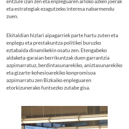
entzule izan zen eta enpleguaren arloko azken joerak
eta estrategiak ezagutzeko interesa nabarmendu
zuen.
Ekitaldian hizlari aipagarriek parte hartu zuten eta
enplegu eta prestakuntza politikei buruzko
eztabaida dinamikekin osatu zen. Etengabeko
aldaketa-garaian berrikuntzak duen garrantzia
azpimarratuz, berdintasunarekiko, aniztasunarekiko
eta gizarte-kohesioarekiko konpromisoa
azpimarratu zen Bizkaiko enpleguaren
etorkizunerako funtsezko zutabe gisa.