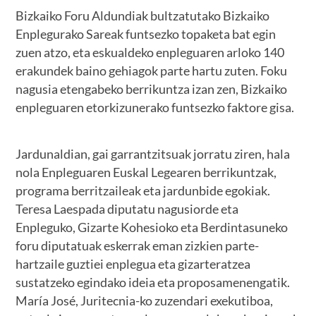
Bizkaiko Foru Aldundiak bultzatutako Bizkaiko
Enplegurako Sareak funtsezko topaketa bat egin
zuen atzo, eta eskualdeko enpleguaren arloko 140
erakundek baino gehiagok parte hartu zuten. Foku
nagusia etengabeko berrikuntza izan zen, Bizkaiko
enpleguaren etorkizunerako funtsezko faktore gisa.
Jardunaldian, gai garrantzitsuak jorratu ziren, hala
nola Enpleguaren Euskal Legearen berrikuntzak,
programa berritzaileak eta jardunbide egokiak.
Teresa Laespada diputatu nagusiorde eta
Enpleguko, Gizarte Kohesioko eta Berdintasuneko
foru diputatuak eskerrak eman zizkien parte-
hartzaile guztiei enplegua eta gizarteratzea
sustatzeko egindako ideia eta proposamenengatik.
María José, Juritecnia-ko zuzendari exekutiboa,