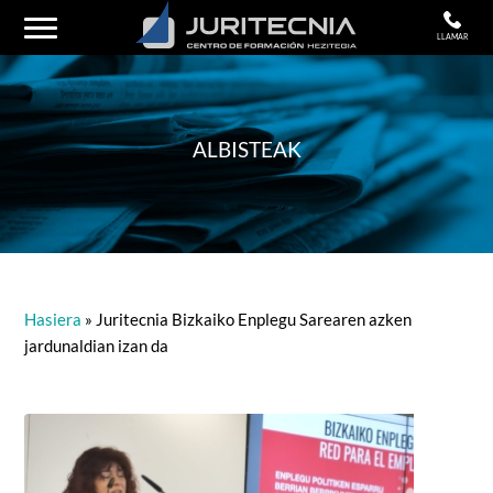
LLAMAR
ALBISTEAK
Hasiera
»
Juritecnia Bizkaiko Enplegu Sarearen azken
jardunaldian izan da