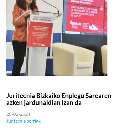
Juritecnia Bizkaiko Enplegu Sarearen
azken jardunaldian izan da
28-02-2024
Juritecnia berriak