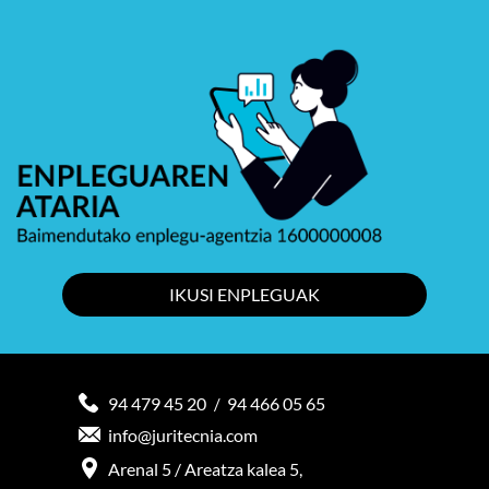
IKUSI ENPLEGUAK
94 479 45 20
94 466 05 65
/
info@juritecnia.com
Arenal 5 / Areatza kalea 5,