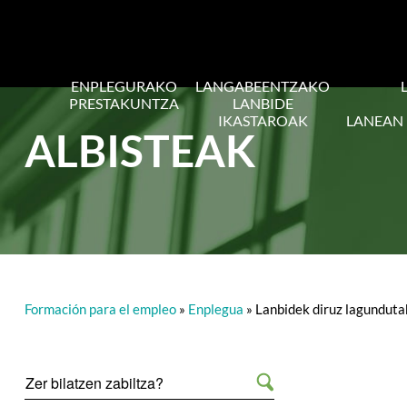
ENPLEGURAKO
LANGABEENTZAKO
PRESTAKUNTZA
LANBIDE
IKASTAROAK
LANEAN
ALBISTEAK
Formación para el empleo
»
Enplegua
»
Lanbidek diruz lagunduta