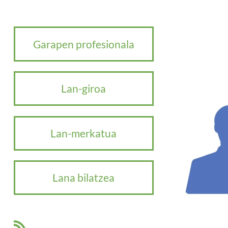
Garapen profesionala
Lan-giroa
Lan-merkatua
Lana bilatzea