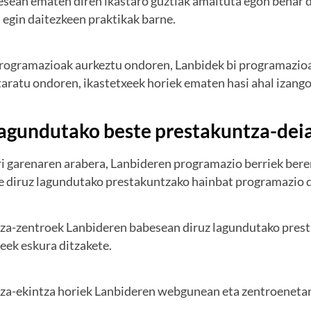
sean ematen diren ikastaro guztiak amaituta egon behar di
egin daitezkeen praktikak barne.
rogramazioak aurkeztu ondoren, Lanbidek bi programazioak
taratu ondoren, ikastetxeek horiek ematen hasi ahal izango
lagundutako beste prestakuntza-deia
i garenaren arabera, Lanbideren programazio berriek beren
re diruz lagundutako prestakuntzako hainbat programazio 
za-zentroek Lanbideren babesean diruz lagundutako presta
eek eskura ditzakete.
za-ekintza horiek Lanbideren webgunean eta zentroenetan 