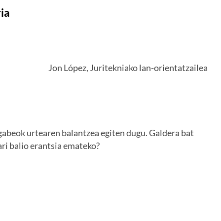
ia
Jon López, Juritekniako lan-orientatzailea
angabeok urtearen balantzea egiten dugu. Galdera bat
ari balio erantsia emateko?