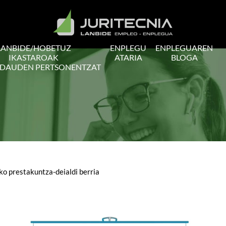
LANBIDE/HOBETUZ
ENPLEGU
ENPLEGUAREN
IKASTAROAK
ATARIA
BLOGA
 DAUDEN PERTSONENTZAT
ko prestakuntza-deialdi berria