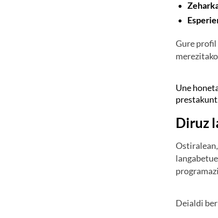
Zeharka
Esperie
Gure profil
merezitako
Une honeta
prestakuntz
Diruz 
Ostiralean,
langabetuen
programazi
Deialdi ber