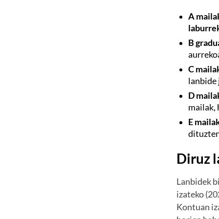
A maila
laburre
B gradu
aurreko
C maila
lanbide 
D maila
mailak,
E maila
dituzte
Diruz 
Lanbidek bi
izateko (20
Kontuan iza