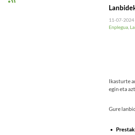
Lanbidek
11-07-2024
Enplegua
,
La
Ikasturte a
egin eta az
Gure lanbi
Prestak