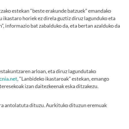
tzako estekan “beste erakunde batzuek” emandako
 ikastaro horiek ez direla guztiz diruz lagunduko eta
n”, informazio bat zabalduko da, eta bertan azalduko da
estakuntzaren arloan, eta diruz lagundutako
cnia.net
, “Lanbideko ikastaroak” estekan, emango
nteresekoak izan daitezkeenak eska ditzakezu.
ra antolatuta dituzu. Aurkituko dituzun eremuak