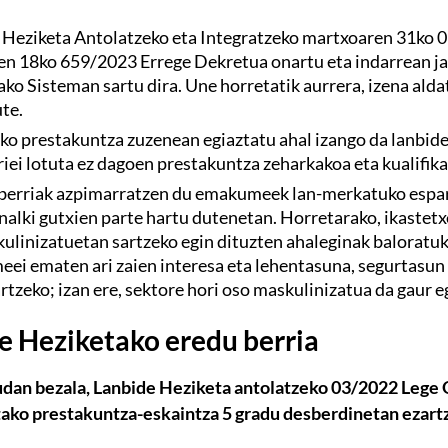
 Heziketa Antolatzeko eta Integratzeko martxoaren 31ko 
ren 18ko 659/2023 Errege Dekretua onartu eta indarrean ja
ako Sisteman sartu dira. Une horretatik aurrera, izena 
te.
o prestakuntza zuzenean egiaztatu ahal izango da lanbide-
riei lotuta ez dagoen prestakuntza zeharkakoa eta kualifika
 berriak azpimarratzen du emakumeek lan-merkatuko esparr
onalki gutxien parte hartu dutenetan. Horretarako, ikaste
ulinizatuetan sartzeko egin dituzten ahaleginak baloratuko
ei ematen ari zaien interesa eta lehentasuna, segurtasun 
rtzeko; izan ere, sektore hori oso maskulinizatua da gaur e
e Heziketako eredu berria
udan bezala, Lanbide Heziketa antolatzeko 03/2022 Lege
ako prestakuntza-eskaintza 5 gradu desberdinetan ezart