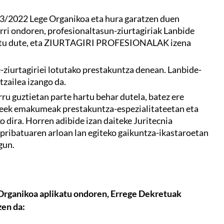
03/2022 Lege Organikoa eta hura garatzen duen
rri ondoren, profesionaltasun-ziurtagiriak Lanbide
aldatu dute, eta ZIURTAGIRI PROFESIONALAK izena
ziurtagiriei lotutako prestakuntza denean. Lanbide-
tzailea izango da.
u guztietan parte hartu behar dutela, batez ere
txeek emakumeak prestakuntza-espezialitateetan eta
 dira. Horren adibide izan daiteke Juritecnia
pribatuaren arloan lan egiteko gaikuntza-ikastaroetan
gun.
 Organikoa aplikatu ondoren, Errege Dekretuak
zen da: