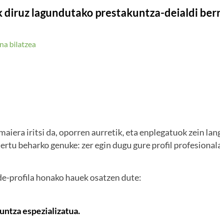
 diruz lagundutako prestakuntza-deialdi berr
na bilatzea
maiera iritsi da, oporren aurretik, eta enplegatuok zein l
tertu beharko genuke: zer egin dugu gure profil profesional
de-profila honako hauek osatzen dute:
untza espezializatua.