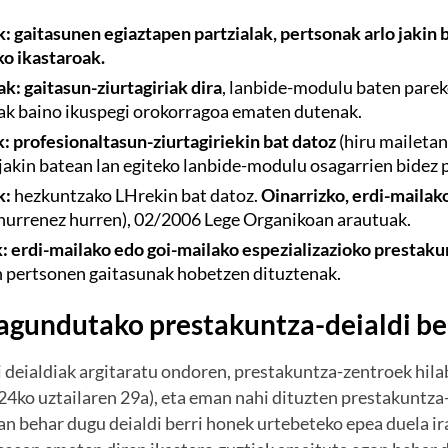
k: gaitasunen egiaztapen partzialak, pertsonak arlo jakin
ko ikastaroak.
ak:
gaitasun-ziurtagiriak dira
, lanbide-modulu baten parek
ak baino ikuspegi orokorragoa ematen dutenak.
k:
profesionaltasun-ziurtagiriekin bat datoz
(hiru mailetan
jakin batean lan egiteko lanbide-modulu osagarrien bidez p
k:
hezkuntzako LHrekin bat datoz.
Oinarrizko, erdi-mailak
 hurrenez hurren), 02/2006 Lege Organikoan arautuak.
k:
erdi-mailako edo goi-mailako espezializazioko prestak
n pertsonen gaitasunak hobetzen dituztenak.
lagundutako prestakuntza-deialdi be
 deialdiak argitaratu ondoren, prestakuntza-zentroek hil
24ko uztailaren 29a), eta eman nahi dituzten prestakuntza
n behar dugu deialdi berri honek urtebeteko epea duela i