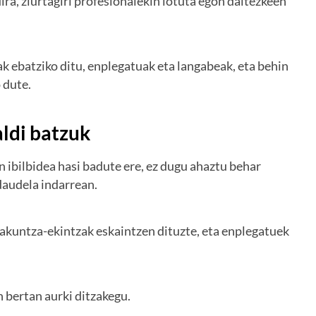
ra, ziurtagiri profesionalekin lotuta egon daitezkeen
 ebatziko ditu, enplegatuak eta langabeak, eta behin
 dute.
ldi batzuk
 ibilbidea hasi badute ere, ez dugu ahaztu behar
daudela indarrean.
kuntza-ekintzak eskaintzen dituzte, eta enplegatuek
bertan aurki ditzakegu.