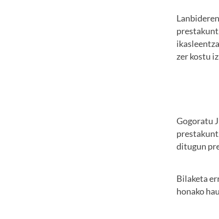
Lanbideren
prestakuntz
ikasleentza
zer kostu i
Gogoratu Ju
prestakunt
ditugun pre
Bilaketa e
honako hau