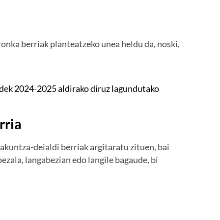
ronka berriak planteatzeko unea heldu da, noski,
idek 2024-2025 aldirako diruz lagundutako
rria
kuntza-deialdi berriak argitaratu zituen, bai
ezala, langabezian edo langile bagaude, bi