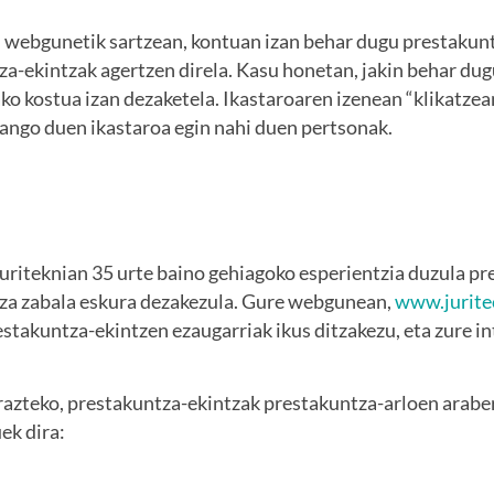
 webgunetik sartzean, kontuan izan behar dugu prestakun
a-ekintzak agertzen direla. Kasu honetan, jakin behar dugu
ko kostua izan dezaketela. Ikastaroaren izenean “klikatzea
zango duen ikastaroa egin nahi duen pertsonak.
riteknian 35 urte baino gehiagoko esperientzia duzula pr
za zabala eskura dezakezula. Gure webgunean,
www.jurite
stakuntza-ekintzen ezaugarriak ikus ditzakezu, eta zure i
rrazteko, prestakuntza-ekintzak prestakuntza-arloen arabe
ek dira: