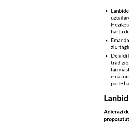
Lanbide
uztaila
Heziket
hartu du
Emandak
ziurtagi
Deialdi
tradizi
lan mask
emakume
parte ha
Lanbid
Adierazi d
proposatut