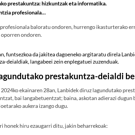
ko prestakuntza: hizkuntzak eta informatika.
ntzia profesionala…
 profesionala baloratu ondoren, hurrengo ikasturterako er
 oporren ondoren.
n, funtsezkoa da jakitea dagoeneko argitaratu direla Lanb
a-deialdiak, langabeei zein enplegatuei zuzenduak.
lagundutako prestakuntza-deialdi be
 2024ko ekainaren 28an, Lanbidek diruz lagundutako presta
tzat, bai langabetuentzat; baina, askotan adierazi dugun b
oetarako aukera izango dugu.
ri honek hiru ezaugarri ditu, jakin beharrekoak: