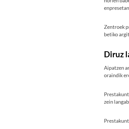
horien babe
enpresetan 
Zentroek p
betiko argi
Diruz 
Aipatzen ar
oraindik e
Prestakunt
zein langab
Prestakunt