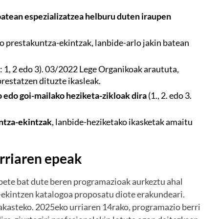
 batean espezializatzea helburu duten iraupen
o prestakuntza-ekintzak, lanbide-arlo jakin batean
: 1, 2 edo 3). 03/2022 Lege Organikoak araututa,
restatzen dituzte ikasleak.
o edo goi-mailako heziketa-zikloak dira
(1., 2. edo 3.
untza-ekintzak
, lanbide-heziketako ikasketak amaitu
rriaren epeak
abete bat dute beren programazioak aurkeztu ahal
-ekintzen katalogoa proposatu diote erakundeari.
rakasteko. 2025eko urriaren 14rako, programazio berri